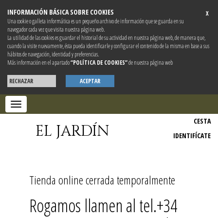
INFORMACIÓN BÁSICA SOBRE COOKIES
X
Una cookie o galleta informática es un pequeño archivo de información que se guarda en su
navegador cada vez que visita nuestra página web.
La utilidad de las cookies es guardar el historial de su actividad en nuestra página web, de manera que,
cuando la visite nuevamente, ésta pueda identificarle y configurar el contenido de la misma en base a sus
hábitos de navegación, identidad y preferencias.
Más información en el apartado
“POLÍTICA DE COOKIES”
de nuestra página web
RECHAZAR
ACEPTAR
Toggle
navigation
CESTA
EL JARDÍN
IDENTIFÍCATE
Tienda online cerrada temporalmente
Rogamos llamen al tel.+34