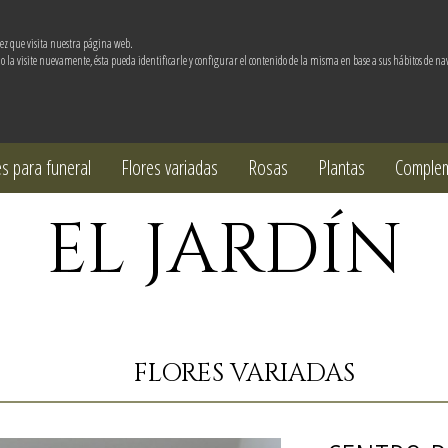
ez que visita nuestra página web.
o la visite nuevamente, ésta pueda identificarle y configurar el contenido de la misma en base a sus hábitos de na
es para funeral
Flores variadas
Rosas
Plantas
Comple
EL JARDÍN
FLORES VARIADAS