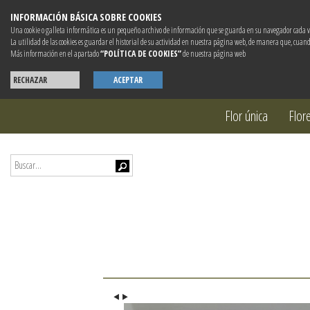
INFORMACIÓN BÁSICA SOBRE COOKIES
Una cookie o galleta informática es un pequeño archivo de información que se guarda en su navegador cada v
La utilidad de las cookies es guardar el historial de su actividad en nuestra página web, de manera que, cuand
Más información en el apartado
“POLÍTICA DE COOKIES”
de nuestra página web
RECHAZAR
ACEPTAR
Flor única
Flor