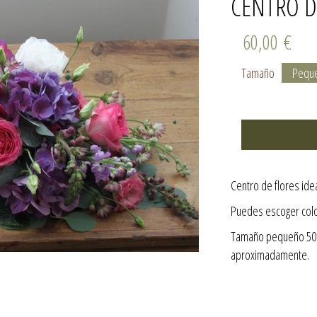
CENTRO D
60,00
€
Tamaño
Centro de flores ide
Puedes escoger color
Tamaño pequeño 50c
aproximadamente.