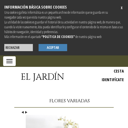
INFORMACIÓN BÁSICA SOBRE COOKIES
X
Una cookie o galleta informática es un pequeño archivo de información que se guarda en su
navegador cada vez que visita nuestra página web.
La utilidad de las cookies es guardar el historial de su actividad en nuestra página web, de manera que,
cuando la visite nuevamente, ésta pueda identificarle y configurar el contenido de la misma en base a sus
hábitos de navegación, identidad y preferencias.
Más información en el apartado
“POLÍTICA DE COOKIES”
de nuestra página web
RECHAZAR
ACEPTAR
Toggle
navigation
CESTA
EL JARDÍN
IDENTIFÍCATE
FLORES VARIADAS