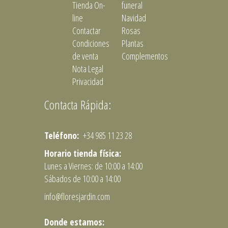
Tienda On-
funeral
line
Navidad
Contactar
Rosas
Condiciones
Plantas
de venta
Complementos
Nota Legal
Privacidad
Contacta Rápida:
Teléfono:
+34 985 11 23 28
Horario tienda física:
Lunes a Viernes: de 10:00 a 14:00
Sábados de 10:00 a 14:00
info@floresjardin.com
Donde estamos: