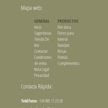
Mapa web:
GENERAL
PRODUCTOS
Inicio
Flor única
Sugerencias
Flores para
Tienda On-
funeral
line
Navidad
Contactar
Rosas
Condiciones
Plantas
de venta
Complementos
Nota Legal
Privacidad
Contacta Rápida:
Teléfono:
+34 985 11 23 28