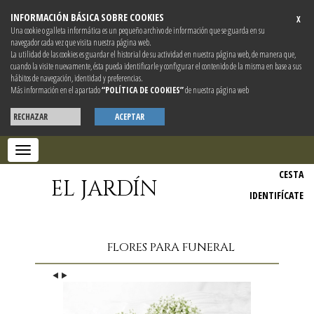
INFORMACIÓN BÁSICA SOBRE COOKIES
X
Una cookie o galleta informática es un pequeño archivo de información que se guarda en su
navegador cada vez que visita nuestra página web.
La utilidad de las cookies es guardar el historial de su actividad en nuestra página web, de manera que,
cuando la visite nuevamente, ésta pueda identificarle y configurar el contenido de la misma en base a sus
hábitos de navegación, identidad y preferencias.
Más información en el apartado
“POLÍTICA DE COOKIES”
de nuestra página web
RECHAZAR
ACEPTAR
Toggle
navigation
CESTA
EL JARDÍN
IDENTIFÍCATE
FLORES PARA FUNERAL